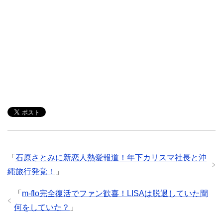
「
石原さとみに新恋人熱愛報道！年下カリスマ社長と沖
縄旅行発覚！
」
「
m-flo完全復活でファン歓喜！LISAは脱退していた間
何をしていた？
」