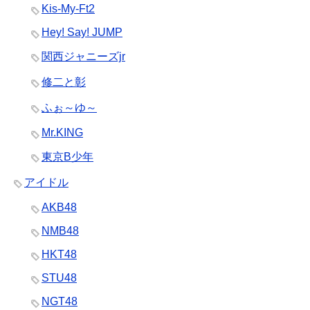
Kis-My-Ft2
Hey! Say! JUMP
関西ジャニーズjr
修二と彰
ふぉ～ゆ～
Mr.KING
東京B少年
アイドル
AKB48
NMB48
HKT48
STU48
NGT48