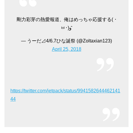
剛力彩芽の熱愛報道、俺はめっちゃ応援する( ･
ㅂ･)و ̑̑
— うーだ⊿4/6.7ひな誕祭 (@Zoltaxian123)
April 25, 2018
https://twitter.com/jetpack/status/9941582644462141
44