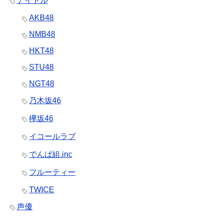
アイドル
AKB48
NMB48
HKT48
STU48
NGT48
乃木坂46
欅坂46
イコールラブ
でんぱ組.inc
フルーティー
TWICE
声優