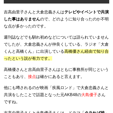
吉高由里子さんと大倉忠義さんは
テレビやイベントで共演
した事はありません
ので、どのように知り合ったのか不明
な点が多かったのです。
週刊誌などでも馴れ初めなどについては語られていません
でしたが、大倉忠義さんが仲良くしている、ラジオ「大倉
くんと高橋くん」に出演している
高橋優さん経由で知り合
ったという説が有力です。
高橋優さんと吉高由里子さんはともに事務所が同じという
こともあり、
接点
は確かにあると言えます。
他にも噂されるのが映画「疾風ロンド」で大倉忠義さんと
共演をしたことで話題となった元AKB48の
大島優子
さん
ですね。
吉高由里子さんと大島優子さんは、ドラマ「
タラれば娘
」