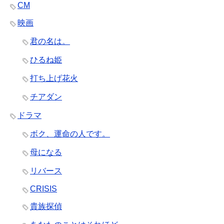
CM
映画
君の名は。
ひるね姫
打ち上げ花火
チアダン
ドラマ
ボク、運命の人です。
母になる
リバース
CRISIS
貴族探偵