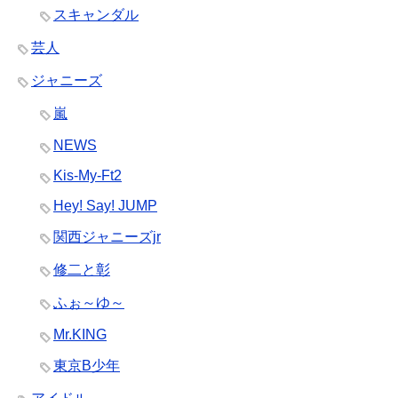
スキャンダル
芸人
ジャニーズ
嵐
NEWS
Kis-My-Ft2
Hey! Say! JUMP
関西ジャニーズjr
修二と彰
ふぉ～ゆ～
Mr.KING
東京B少年