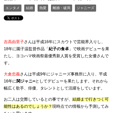
エンタメ
結婚
熱愛
離婚・破局
ジャニーズ
吉高由里子
さんは平成16年にスカウトで芸能界入りし、
18年に園子温監督作品「
紀子の食卓
」で映画デビューを果
たし、ヨコハマ映画祭最優秀新人賞を受賞した女優さんで
す。
大倉忠義
さんは平成9年にジャニーズ事務所に入り、平成
16年に
関ジャニ∞
としてデビューを果たします。それから
幅広く歌手、俳優、タレントとして活躍をしています。
お二人は交際しているとの事ですが、
結婚まで行きつく可
能性はあるのでしょうか？
現時点での情報から予測してみ