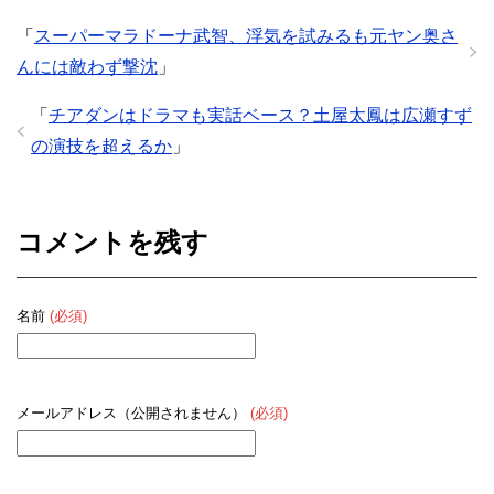
「
スーパーマラドーナ武智、浮気を試みるも元ヤン奥さ
んには敵わず撃沈
」
「
チアダンはドラマも実話ベース？土屋太鳳は広瀬すず
の演技を超えるか
」
コメントを残す
名前
(必須)
メールアドレス（公開されません）
(必須)