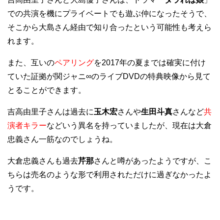
での共演を機にプライベートでも遊ぶ仲になったそうで、
そこから大島さん経由で知り合ったという可能性も考えら
れます。
また、互いの
ペアリング
を2017年の夏までは確実に付け
ていた証拠が関ジャニ∞のライブDVDの特典映像から見て
とることができます。
吉高由里子さんは過去に
玉木宏
さんや
生田斗真
さんなど
共
演者キラー
などいう異名を持っていましたが、現在は大倉
忠義さん一筋なのでしょうね。
大倉忠義さんも過去
芹那
さんと噂があったようですが、こ
ちらは売名のような形で利用されただけに過ぎなかったよ
うです。