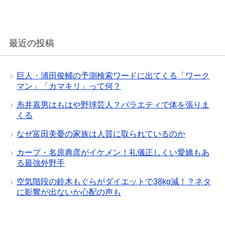
最近の投稿
巨人・浦田俊輔の予測検索ワードに出てくる「ワーク
マン」「カマキリ」って何？
糸井嘉男はもはや野球芸人？バラエティで体を張りま
くる
なぜ富田美憂の家族は人質に取られているのか
カープ・名原典彦がイケメン！礼儀正しくい愛嬌もあ
る最強外野手
空気階段の鈴木もぐらがダイエットで38kg減！？ネタ
に影響が出ないか心配の声も