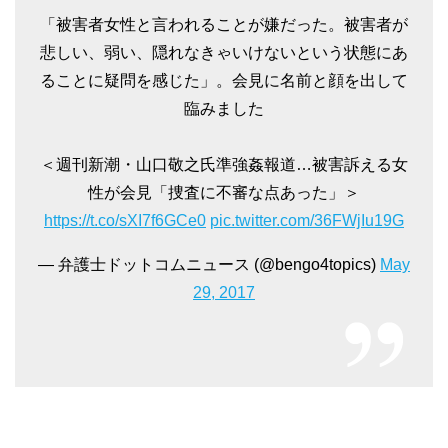
「被害者女性と言われることが嫌だった。被害者が
悲しい、弱い、隠れなきゃいけないという状態にあ
ることに疑問を感じた」。会見に名前と顔を出して
臨みました
＜週刊新潮・山口敬之氏準強姦報道…被害訴える女
性が会見「捜査に不審な点あった」＞
https://t.co/sXI7f6GCe0
pic.twitter.com/36FWjIu19G
— 弁護士ドットコムニュース (@bengo4topics)
May
29, 2017