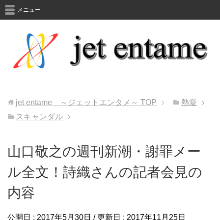
メニュー
jet entame ～ジェットエンタメ～
TOP
熱愛
スキャンダル
山口敬之の週刊新潮・謝罪メー
ル全文！詩織さんの記者会見の
内容
公開日 :
2017年5月30日
/ 更新日 :
2017年11月25日