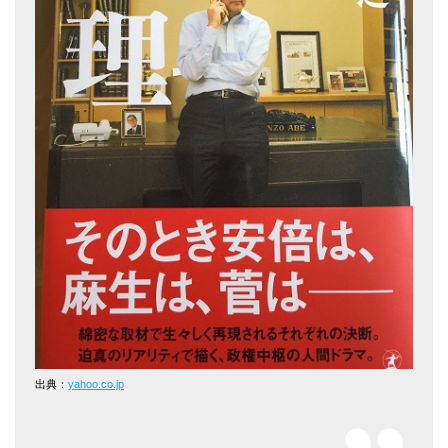
出典：
yahoo.co.jp