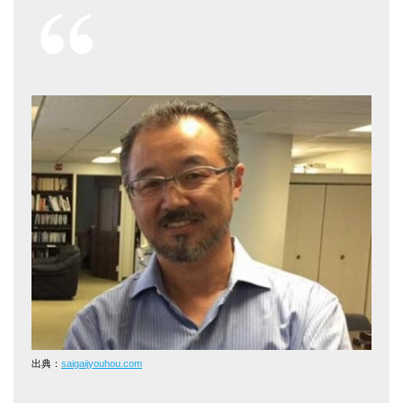
出典：
saigaijyouhou.com