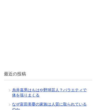
最近の投稿
糸井嘉男はもはや野球芸人？バラエティで
体を張りまくる
なぜ富田美憂の家族は人質に取られている
のか