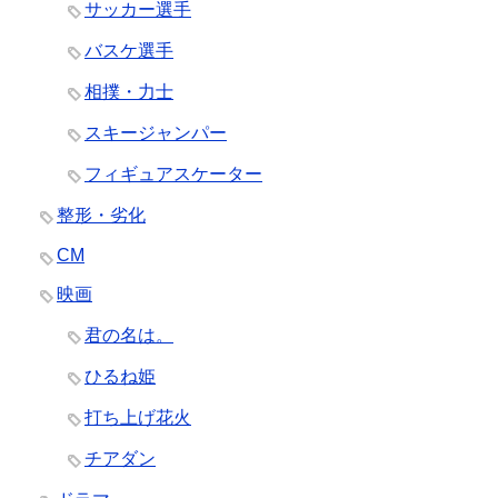
サッカー選手
バスケ選手
相撲・力士
スキージャンパー
フィギュアスケーター
整形・劣化
CM
映画
君の名は。
ひるね姫
打ち上げ花火
チアダン