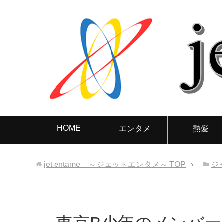
HOME
エンタメ
熱愛
jet entame ～ジェットエンタメ～
TOP
ジ