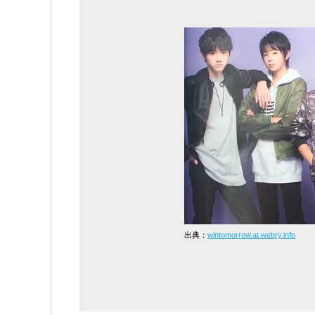
出典：
wintomorrow.at.webry.info