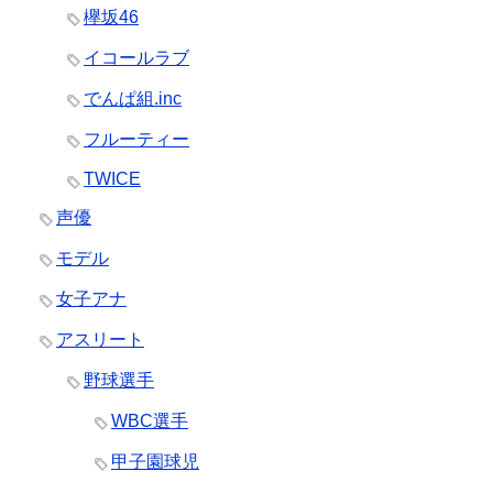
欅坂46
イコールラブ
でんぱ組.inc
フルーティー
TWICE
声優
モデル
女子アナ
アスリート
野球選手
WBC選手
甲子園球児