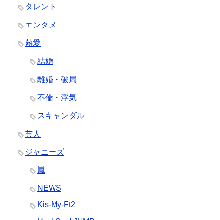
タレント
エンタメ
熱愛
結婚
離婚・破局
不倫・浮気
スキャンダル
芸人
ジャニーズ
嵐
NEWS
Kis-My-Ft2