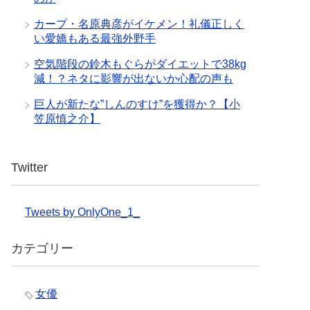
カープ・名原典彦がイケメン！礼儀正しく
い愛嬌もある最強外野手
空気階段の鈴木もぐらがダイエットで38kg
減！？ネタに影響が出ないか心配の声も
巨人が新たな”しんのすけ”を獲得か？【小
笠原慎之介】
Twitter
Tweets by OnlyOne_1_
カテゴリー
女優