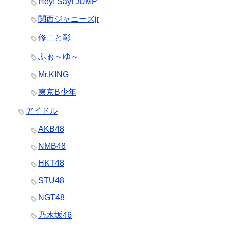
Hey! Say! JUMP
関西ジャニーズjr
修二と彰
ふぉ～ゆ～
Mr.KING
東京B少年
アイドル
AKB48
NMB48
HKT48
STU48
NGT48
乃木坂46