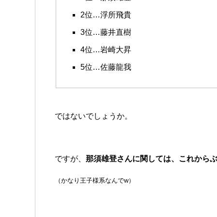
2位…浮所飛貴
3位…藤井直樹
4位…岩崎大昇
5位…佐藤龍我
ではないでしょうか。
ですが、
那須雄登さんに関しては、これから
（かなり王子様系なんでw）