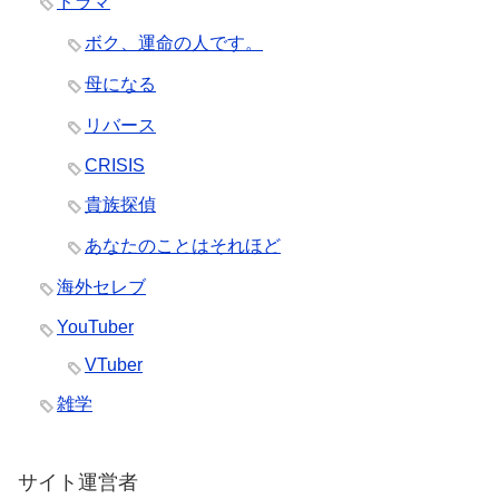
ドラマ
ボク、運命の人です。
母になる
リバース
CRISIS
貴族探偵
あなたのことはそれほど
海外セレブ
YouTuber
VTuber
雑学
サイト運営者