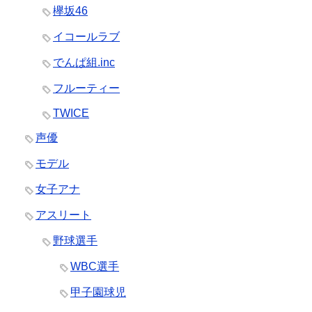
欅坂46
イコールラブ
でんぱ組.inc
フルーティー
TWICE
声優
モデル
女子アナ
アスリート
野球選手
WBC選手
甲子園球児