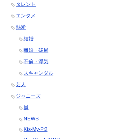
タレント
エンタメ
熱愛
結婚
離婚・破局
不倫・浮気
スキャンダル
芸人
ジャニーズ
嵐
NEWS
Kis-My-Ft2