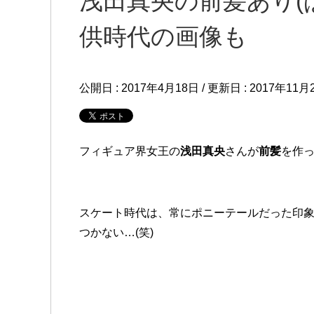
浅田真央の前髪あり(
供時代の画像も
公開日 :
2017年4月18日
/ 更新日 :
2017年11月
フィギュア界女王の
浅田真央
さんが
前髪
を作
スケート時代は、常にポニーテールだった印
つかない…(笑)