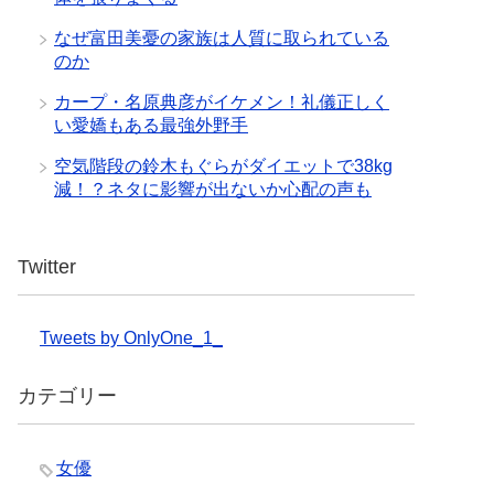
なぜ富田美憂の家族は人質に取られている
のか
カープ・名原典彦がイケメン！礼儀正しく
い愛嬌もある最強外野手
空気階段の鈴木もぐらがダイエットで38kg
減！？ネタに影響が出ないか心配の声も
Twitter
Tweets by OnlyOne_1_
カテゴリー
女優