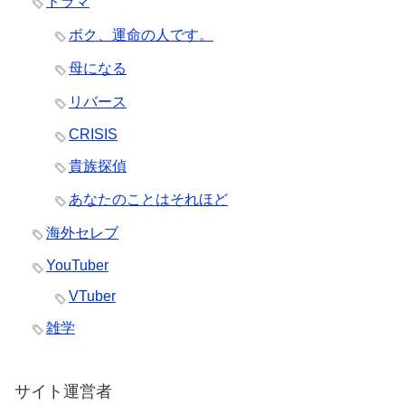
ドラマ
ボク、運命の人です。
母になる
リバース
CRISIS
貴族探偵
あなたのことはそれほど
海外セレブ
YouTuber
VTuber
雑学
サイト運営者