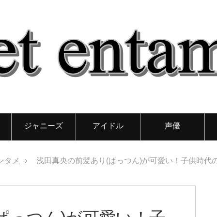
ジャニーズ
アイドル
声優
ンタメ
浅田真央の前髪あり(ぱっつん)が可愛い！子供時代