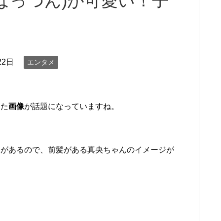
ぱっつん)が可愛い！子
22日
エンタメ
った
画像
が話題になっていますね。
象があるので、前髪がある真央ちゃんのイメージが