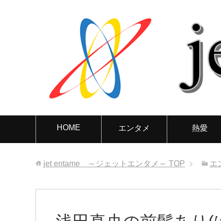
HOME
エンタメ
熱愛
jet entame ～ジェットエンタメ～
TOP
エ