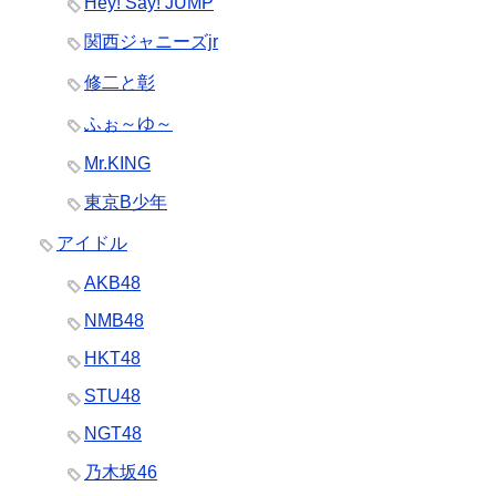
Hey! Say! JUMP
関西ジャニーズjr
修二と彰
ふぉ～ゆ～
Mr.KING
東京B少年
アイドル
AKB48
NMB48
HKT48
STU48
NGT48
乃木坂46