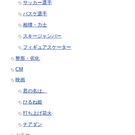
サッカー選手
バスケ選手
相撲・力士
スキージャンパー
フィギュアスケーター
整形・劣化
CM
映画
君の名は。
ひるね姫
打ち上げ花火
チアダン