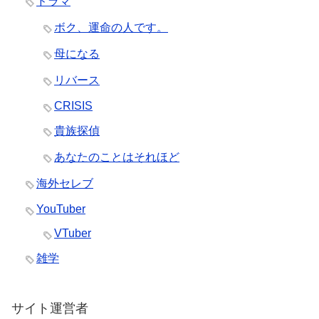
ドラマ
ボク、運命の人です。
母になる
リバース
CRISIS
貴族探偵
あなたのことはそれほど
海外セレブ
YouTuber
VTuber
雑学
サイト運営者