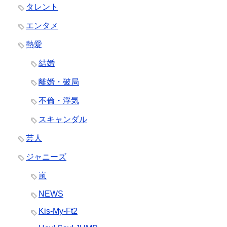
タレント
エンタメ
熱愛
結婚
離婚・破局
不倫・浮気
スキャンダル
芸人
ジャニーズ
嵐
NEWS
Kis-My-Ft2