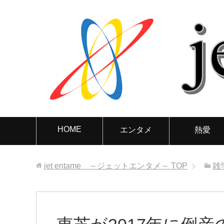
HOME
エンタメ
熱愛
jet entame ～ジェットエンタメ～
TOP
雑