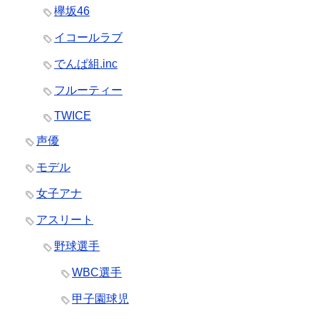
欅坂46
イコールラブ
でんぱ組.inc
フルーティー
TWICE
声優
モデル
女子アナ
アスリート
野球選手
WBC選手
甲子園球児