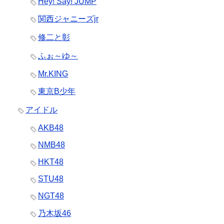
Hey! Say! JUMP
関西ジャニーズjr
修二と彰
ふぉ～ゆ～
Mr.KING
東京B少年
アイドル
AKB48
NMB48
HKT48
STU48
NGT48
乃木坂46