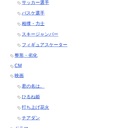
サッカー選手
バスケ選手
相撲・力士
スキージャンパー
フィギュアスケーター
整形・劣化
CM
映画
君の名は。
ひるね姫
打ち上げ花火
チアダン