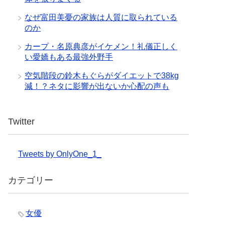
なぜ富田美憂の家族は人質に取られている
のか
カープ・名原典彦がイケメン！礼儀正しく
い愛嬌もある最強外野手
空気階段の鈴木もぐらがダイエットで38kg
減！？ネタに影響が出ないか心配の声も
Twitter
Tweets by OnlyOne_1_
カテゴリー
女優